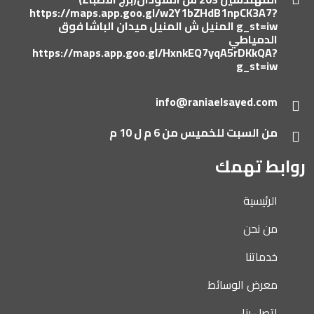
https://maps.app.goo.gl/w2Y1bZHdB1npCK3A7?
g_st=iw
المنيل ش المنيل ميدان الباشا فوق
الدمياطي
https://maps.app.goo.gl/HxnkEQ7yqA5rDKkQA?
g_st=iw
info@raniaelsayed.com
من السبت للخميس من 6 م ل 10 م
روابط تهمك
الرئيسية
من نحن
خدماتنا
معرض الوسائط
اتصل بنا