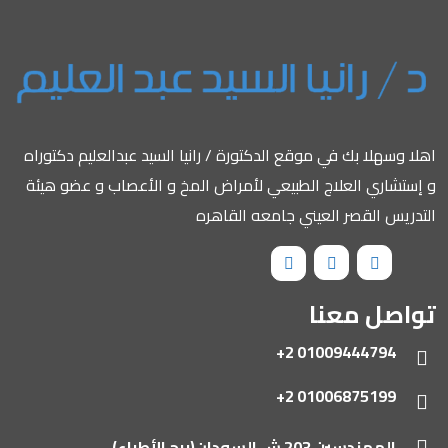
اهلا وسهلا بك في موقع الدكتورة / رانيا السيد عبدالعليم دكتوراه
و إستشاري العلاج الطبيعي لأمراض المخ و الأعصاب و عضو هيئة
التدريس القصر العيني جامعه القاهره
تواصل معنا
01009444794 2+
01006875199 2+
المهندسين 203 ش السودان(برج الأطباء)